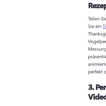
Reze
Teilen S
Sie ein 
T
Thanksgi
Vogelper
Messunge
präsentie
animiert
perfekt 
3.
Per
Vide