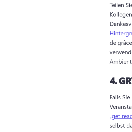
Teilen S
Kollegen
Dankesvi
Hinterg
de grâce
verwende
Ambient
4.
GR
Falls Si
Veransta
„get rea
selbst d