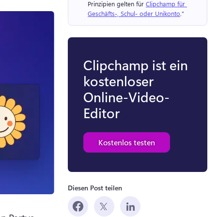
Prinzipien gelten für 
Clipchamp für 
Geschäfts-, Schul- oder Unikonto
.“ 
Clipchamp ist ein
kostenloser
Online-Video-
Editor
Kostenlos testen
Diesen Post teilen