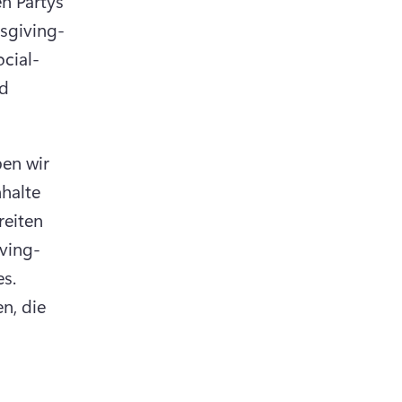
n Partys 
sgiving-
ocial-
d 
en wir 
halte 
reiten 
ving-
Design, Feiertagsaufklebern und fröhlicher Musik oder Jingles. 
, die 