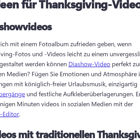
deen für Thanksgiving-Vide
ashowvideos
ch mit einem Fotoalbum zufrieden geben, wenn 
ving-Fotos und -Videos leicht zu einem unvergessli
 gestaltet werden können 
Diashow-Video
 perfekt zu
len Medien? 
Fügen Sie Emotionen und Atmosphäre i
ngen mit königlich-freier Urlaubsmusik, einzigartig 
bergänge
 und festliche Aufkleberüberlagerungen. 
E
enigen Minuten videos in sozialen Medien mit der 
-Editor
. 
eos mit traditionellen Thanksgi