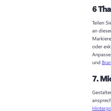
6
Tha
Teilen S
Markiere
Anpassen
und 
Bra
7.
Mi
Gestalte
ansprech
Hintergr