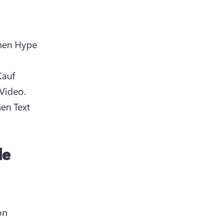
nen Hype 
auf 
oder exklusive Bundle-Deals in einem Bildlaufstopp-Promo-Video. 
en Text 
de
n 