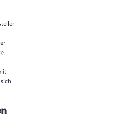
tellen 
er 
e, 
it 
sich 
en