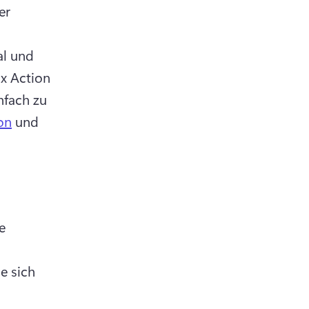
r 
al und 
x Action 
nfach zu 
on
 und 
 
 sich 