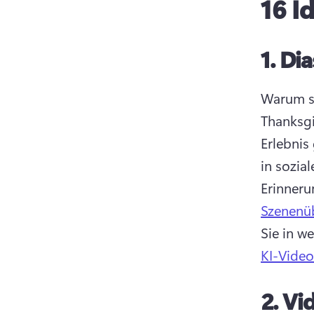
16 I
1.
Di
Warum si
Thanksgi
Erlebnis
in sozia
Erinneru
Szenenü
Sie in w
KI-Video
2.
Vid