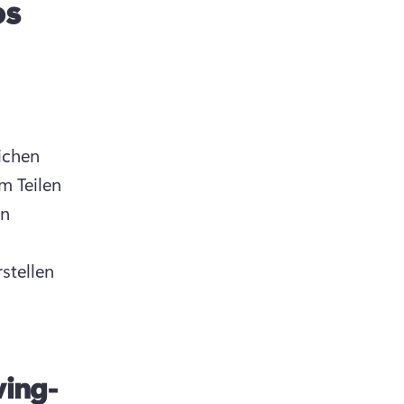
os
chen 
m Teilen 
n 
rstellen 
ving-