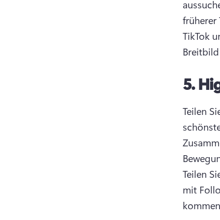
aussuche
früherer
TikTok u
Breitbild
5.
Hi
Teilen S
Zusamme
Teilen S
mit Foll
komment