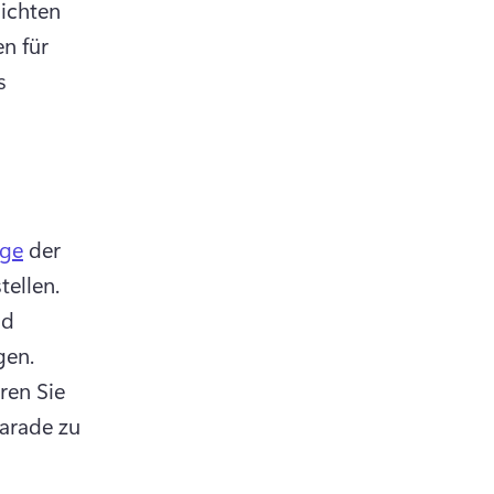
chten 
 für 
s 
ge
 der 
schönsten Paraden und Wagen der letzten Jahre zusammenstellen. 
d 
Bewegungstitel, die das Jahr der Thanksgiving-Parade anzeigen. 
en Sie 
arade zu 