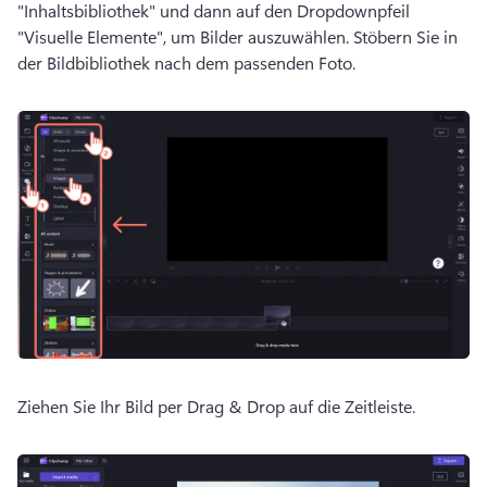
"Inhaltsbibliothek" und dann auf den Dropdownpfeil 
"Visuelle Elemente", um Bilder auszuwählen. 
Stöbern Sie in 
der Bildbibliothek nach dem passenden Foto. 
Ziehen Sie Ihr Bild per Drag & Drop auf die Zeitleiste. 