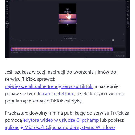
Jeśli szukasz więcej inspiracji do tworzenia filmów do 
serwisu TikTok, sprawdź 
największe aktualne trendy serwisu TikTok
, a następnie 
pobaw się tymi 
filtrami i efektami
, dzięki którym uzyskasz 
popularną w serwisie TikTok estetykę. 
Przekształć dowolny film na publikację do serwisu TikTok za 
pomocą 
edytora wideo w usłudze Clipchamp
 lub pobierz 
aplikację Microsoft Clipchamp dla systemu Windows
. 