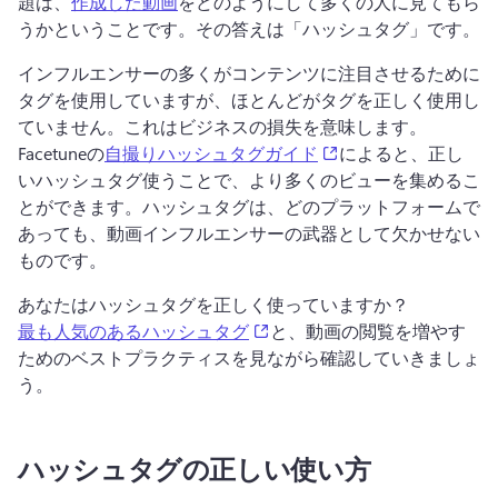
題は、
作成した動画
をどのようにして多くの人に見てもら
うかということです。その答えは「ハッシュタグ」です。
インフルエンサーの多くがコンテンツに注目させるために
タグを使用していますが、ほとんどがタグを正しく使用し
ていません。これはビジネスの損失を意味します。
(opens in a new tab)
Facetuneの
自撮りハッシュタグガイド
によると、正し
いハッシュタグ使うことで、より多くのビューを集めるこ
とができます。ハッシュタグは、どのプラットフォームで
あっても、動画インフルエンサーの武器として欠かせない
ものです。
あなたはハッシュタグを正しく使っていますか？
(opens in a new tab)
最も人気のあるハッシュタグ
と、動画の閲覧を増やす
ためのベストプラクティスを見ながら確認していきましょ
う。
ハッシュタグの正しい使い方