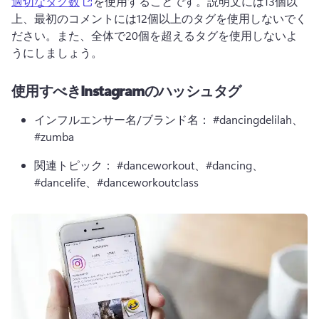
(opens in a new tab)
適切なタグ数
を使用することです。説明文には13個以
上、最初のコメントには12個以上のタグを使用しないでく
ださい。また、全体で20個を超えるタグを使用しないよ
うにしましょう。
使用すべきInstagramのハッシュタグ
インフルエンサー名/ブランド名：
 #dancingdelilah、
#zumba
関連トピック：
 #danceworkout、#dancing、
#dancelife、#danceworkoutclass