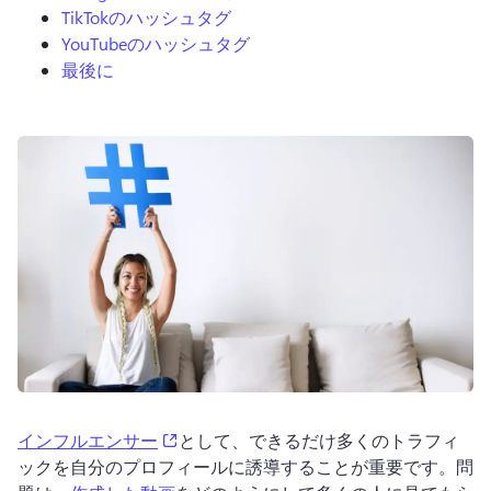
TikTokのハッシュタグ
YouTubeのハッシュタグ
最後に
ログイン
無料で試す
(opens in a new tab)
インフルエンサー
として、できるだけ多くのトラフィ
ックを自分のプロフィールに誘導することが重要です。問