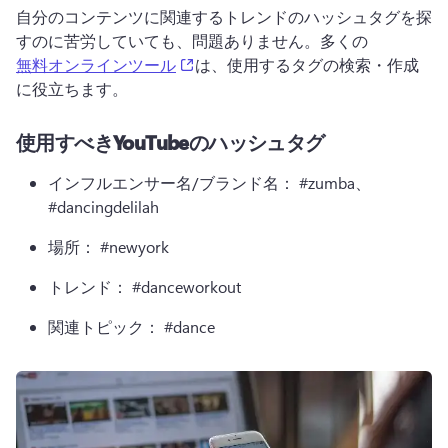
自分のコンテンツに関連するトレンドのハッシュタグを探
すのに苦労していても、問題ありません。多くの
(opens in a new tab)
無料オンラインツール
は、使用するタグの検索・作成
に役立ちます。
使用すべきYouTubeのハッシュタグ
インフルエンサー名/ブランド名：
 #zumba、
#dancingdelilah
場所：
 #newyork
トレンド：
 #danceworkout
関連トピック：
 #dance