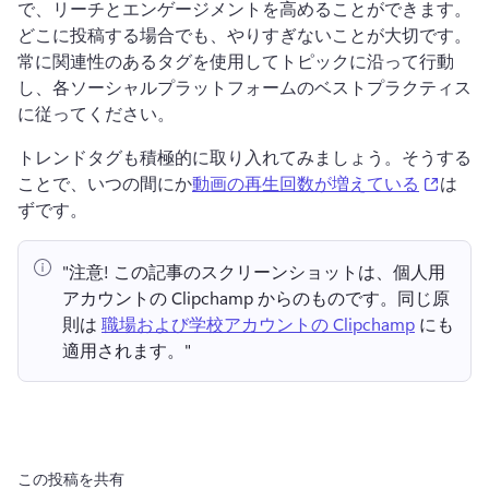
で、リーチとエンゲージメントを高めることができます。
どこに投稿する場合でも、やりすぎないことが大切です。
常に関連性のあるタグを使用してトピックに沿って行動
し、各ソーシャルプラットフォームのベストプラクティス
に従ってください。
トレンドタグも積極的に取り入れてみましょう。そうする
(opens
ことで、いつの間にか
動画の再生回数が増えている
は
ずです。
"注意!
 この記事のスクリーンショットは、個人用
アカウントの Clipchamp からのものです。
同じ原
則は 
職場および学校アカウントの Clipchamp
 にも
適用されます。" 
この投稿を共有