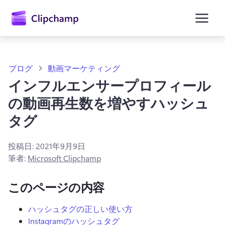
ン
コ
ン
テ
ン
ツ
に
ブログ
動画マーケティング
ス
インフルエンサープロフィール
キ
ッ
の動画再生数を増やすハッシュ
プ
タグ
投稿日:
2021年9月9日
筆者:
Microsoft Clipchamp
このページの内容
ハッシュタグの正しい使い方
Instagramのハッシュタグ