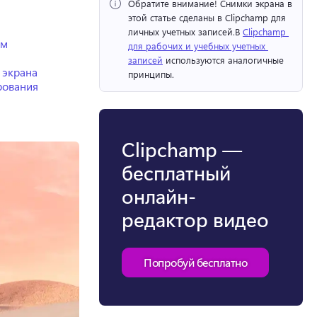
Обратите внимание!
 Снимки экрана в 
этой статье сделаны в Clipchamp для 
личных учетных записей.
В 
Clipchamp 
ем
для рабочих и учебных учетных 
записей
 используются аналогичные 
 экрана
принципы. 
рования
Clipchamp —
бесплатный
онлайн-
редактор видео
Попробуй бесплатно