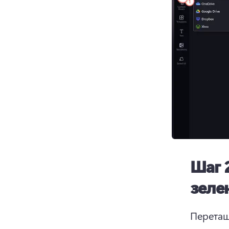
Шаг 
зеле
Перетащ