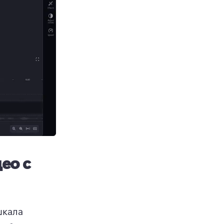
ео с
кала 