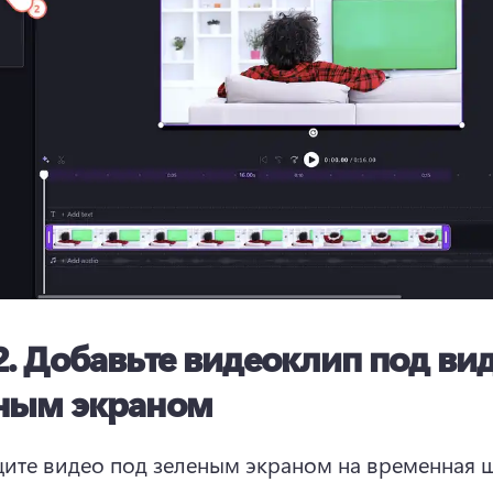
2.
Добавьте видеоклип под вид
ным экраном
ите видео под зеленым экраном на временная ш