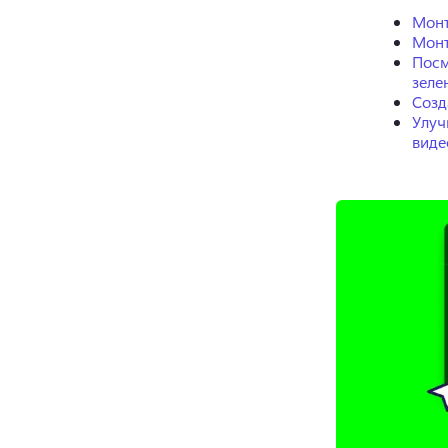
Монт
Монт
Посм
зеле
Созд
Улуч
виде