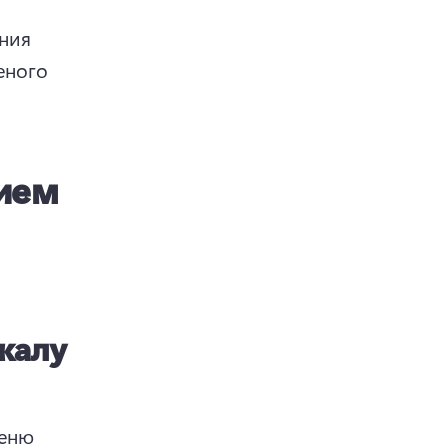
ния 
ного 
ием
калу
еню 