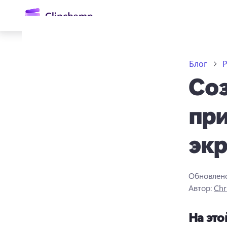
основному
содержимому
Блог
Соз
при
экр
Войти
Попробовать бесплатно
Обновлен
Автор:
Chr
На это