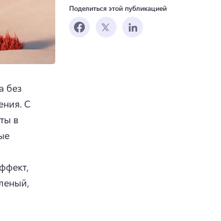
Поделиться этой публикацией
 без 
ния. 
С 
ы в 
е 
фект, 
леный, 