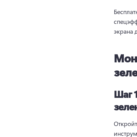
Бесплат
спецэфф
экрана 
Мон
зел
Шаг 
зеле
Откройт
инструм