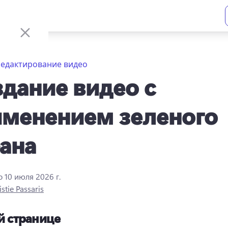
Редактирование видео
дание видео с
менением зеленого
ана
о
10 июля 2026 г.
istie Passaris
й странице