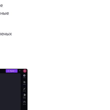
е 
ные 
еных 