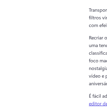
Transpor
filtros 
com efei
Recriar o
uma tend
classifi
foco mac
nostalgi
vídeo e 
aniversá
É fácil a
editor d