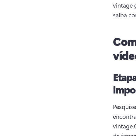
vintage 
saiba co
Como
víde
Etapa
impor
Pesquise
encontra
vintage.
de ferra