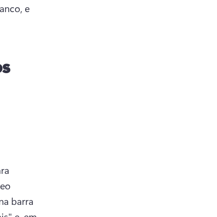
nco, e 
os
ra 
eo 
na barra 
s" e, em 