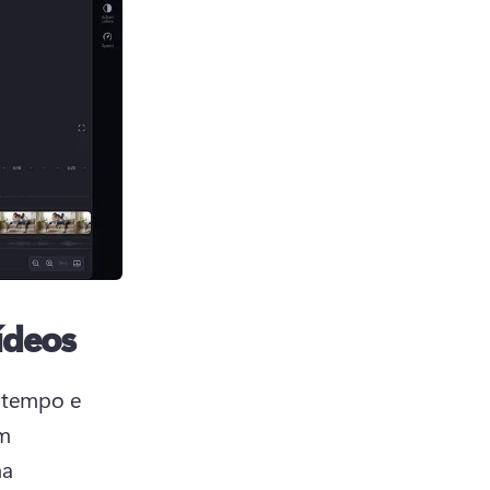
ídeos
 tempo e 
m 
a 