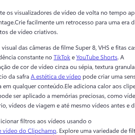
te os visualizadores de vídeo de volta no tempo ap
vintage.Crie facilmente um retrocesso para uma era di
tos de vídeo criativos.
 visual das câmeras de filme Super 8, VHS e fitas cas
ência constante no 
TikTok
 e 
YouTube Shorts
. A 
cação de cor de vídeo cinza ou sépia, textura granula
io da safra 
A estética de vídeo
 pode criar uma sen
a em qualquer conteúdo.Ele adiciona calor aos clipe
pode ser aplicado a memórias preciosas, como víde
rio, vídeos de viagem e até mesmo vídeos antes e d
dicionar filtros aos vídeos usando o 
e vídeo do Clipchamp
. Explore uma variedade de filt