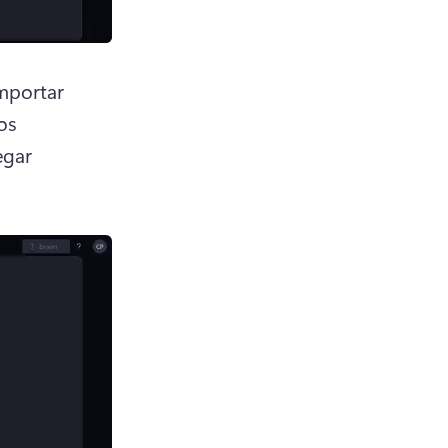
mportar 
s 
gar 