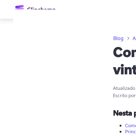
o
conteúdo
principal
Blog
A
Com
vin
Atualizad
Entrar
Escrito po
Experimentar gratuitamente
Nesta 
Como 
Princ