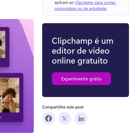
aplicam ao 
Clipchamp para contas 
corporativas ou de estudante
. 
Clipchamp é um
editor de vídeo
online gratuito
Experimente grátis
Compartilhe este post