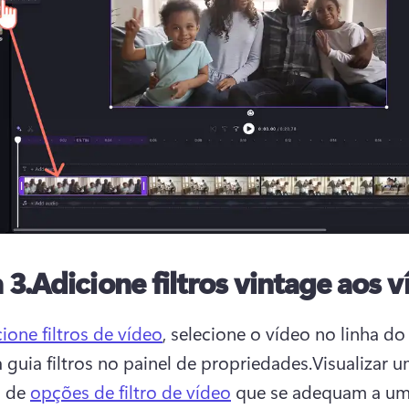
 3.Adicione filtros vintage aos v
ione filtros de vídeo
, selecione o vídeo no linha do
a guia filtros no painel de propriedades.Visualizar u
 de 
opções de filtro de vídeo
 que se adequam a um