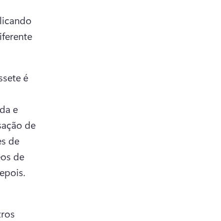
licando 
ferente 
sete é 
da e 
sação de 
s de 
os de 
epois.
ros 