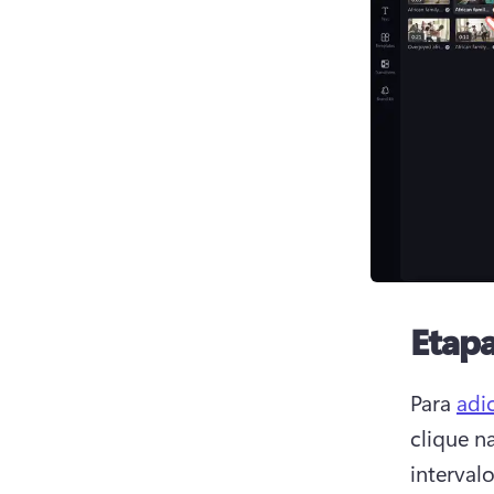
Etapa
Para 
adic
clique n
intervalo