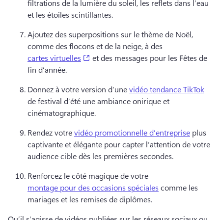
filtrations de la lumière du soleil, les reflets dans l’eau 
et les étoiles scintillantes. 
Ajoutez des superpositions sur le thème de Noël, 
comme des flocons et de la neige, à des 
(opens in a new tab)
cartes virtuelles
 et des messages pour les Fêtes de 
fin d’année. 
Donnez à votre version d’une 
vidéo tendance TikTok
de festival d’été une ambiance onirique et 
cinématographique. 
Rendez votre 
vidéo promotionnelle d’entreprise
 plus 
captivante et élégante pour capter l’attention de votre 
audience cible dès les premières secondes. 
Renforcez le côté magique de votre 
montage pour des occasions spéciales
 comme les 
mariages et les remises de diplômes. 
Qu’il s’agisse de vidéos publiées sur les réseaux sociaux ou 