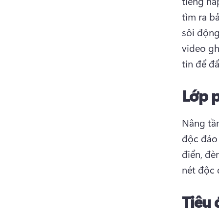
tiếng hấ
tìm ra b
sôi động 
video gh
tin để đ
Lớp 
Nâng tầm
độc đáo
điển, đè
nét độc 
Tiêu 