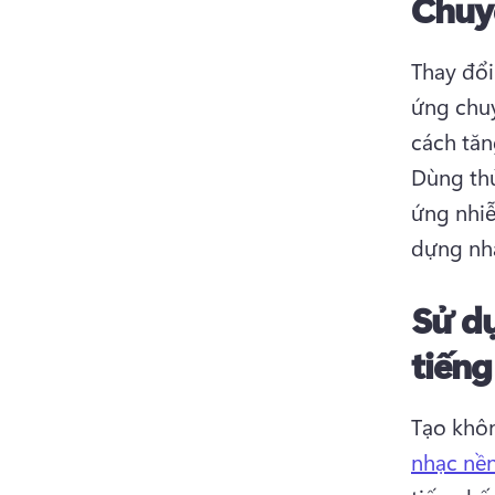
Chuy
Thay đổi
ứng chuy
Dùng th
ứng nhiễ
dựng nhả
Sử d
tiếng
Tạo khôn
nhạc nền