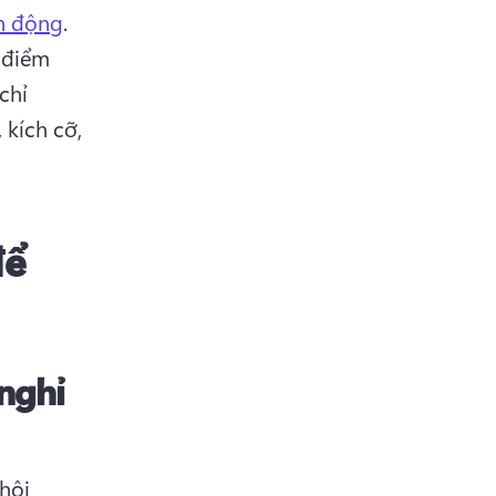
n động
. 
điểm 
hỉ 
kích cỡ, 
để
 nghỉ
hội 