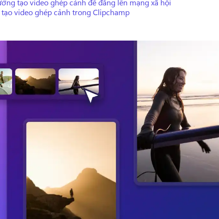
tưởng tạo video ghép cảnh để đăng lên mạng xã hội
 tạo video ghép cảnh trong Clipchamp