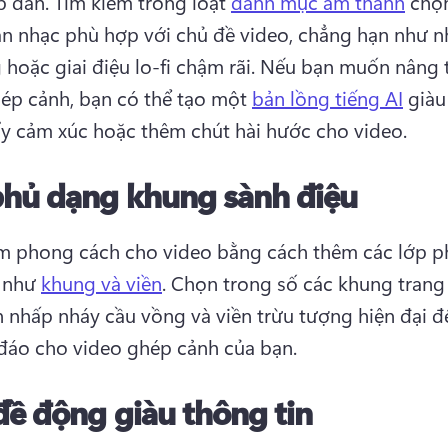
p dẫn. 
Tìm kiếm trong loạt 
danh mục âm thanh
 chọn
ản nhạc phù hợp với chủ đề video, chẳng hạn như nh
hoặc giai điệu lo-fi chậm rãi. 
Nếu bạn muốn nâng t
ép cảnh, bạn có thể tạo một 
bản lồng tiếng AI
 giàu
ẩy cảm xúc hoặc thêm chút hài hước cho video. 
phủ dạng khung sành điệu
 phong cách cho video bằng cách thêm các lớp ph
 như 
khung và viền
. 
Chọn trong số các khung trang t
n nhấp nháy cầu vồng và viền trừu tượng hiện đại đ
đáo cho video ghép cảnh của bạn. 
đề động giàu thông tin