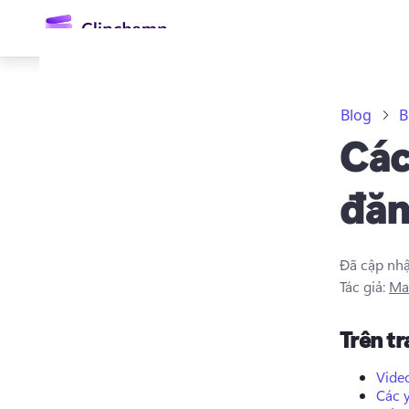
nội
dung
chính
Blog
B
Các
đăn
Đã cập nh
Đăng nhập
Tác giả:
Ma
Dùng thử miễn phí
Trên t
Video
Các 