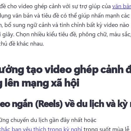
 đề cho video ghép cảnh với sự trợ giúp của 
văn bả
dụng văn bản và tiêu đề có thể giúp nhấn mạnh các 
n, bổ sung ngữ cảnh và tinh chỉnh bất kỳ video nào c
 giây. 
Chọn nhiều kiểu tiêu đề, phông chữ, màu sắc, 
 chủ đề khác nhau. 
tưởng tạo video ghép cảnh 
 lên mạng xã hội
eo ngắn (Reels) về du lịch và kỳ
ng chuyến du lịch gần đây nhất hoặc 
hắc bạn yêu thích trong kỳ nghỉ
 trong suốt mùa lễ 