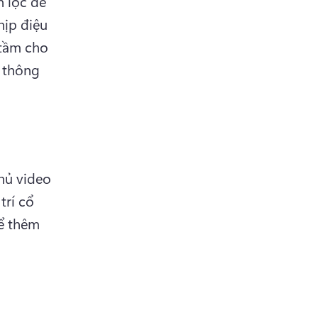
 lọc để 
ịp điệu 
ầm cho 
 thông 
ủ video 
rí cổ 
ể thêm 