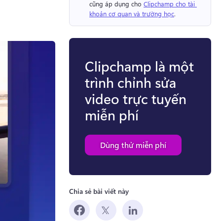
cũng áp dụng cho 
Clipchamp cho tài 
khoản cơ quan và trường học
. 
Clipchamp là một
trình chỉnh sửa
video trực tuyến
miễn phí
Dùng thử miễn phí
Chia sẻ bài viết này