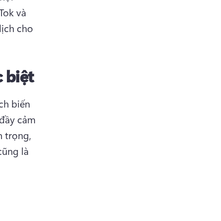
Tok và 
ịch cho 
 biệt
h biến 
đầy cảm 
 trọng, 
ũng là 