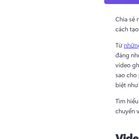
Chia sẻ 
cách tạo
Từ 
những
đáng nhớ
video gh
sao cho 
biệt như
Tìm hiểu
chuyển v
Vide