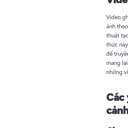
Video gh
ảnh theo
thuật tạ
thức này
để truyề
mang lại
những vi
Các 
cảnh