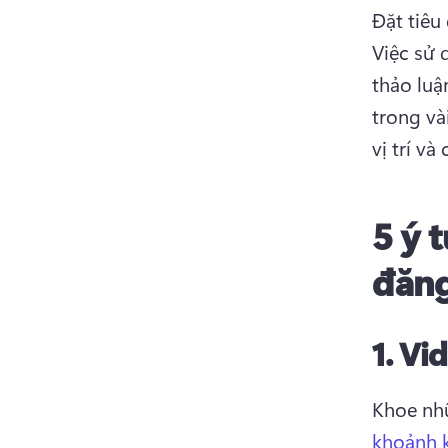
Đặt tiêu
Việc sử 
thảo luậ
trong vài
vị trí và
5 ý 
đăng
1.
Vid
Khoe nhữ
khoảnh k