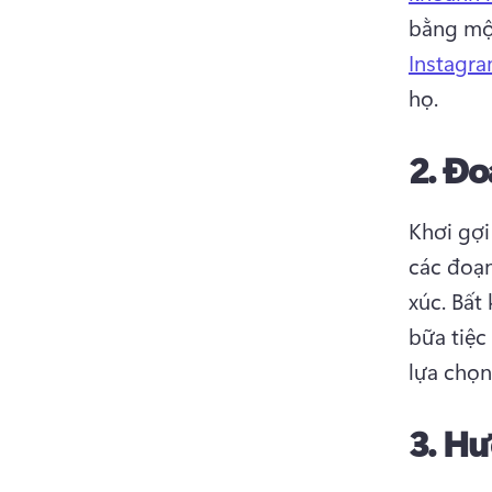
bằng một
Instagr
họ. 
2.
Đo
Khơi gợi
các đoạn
xúc. 
Bất 
bữa tiệc
lựa chọn
3.
Hư