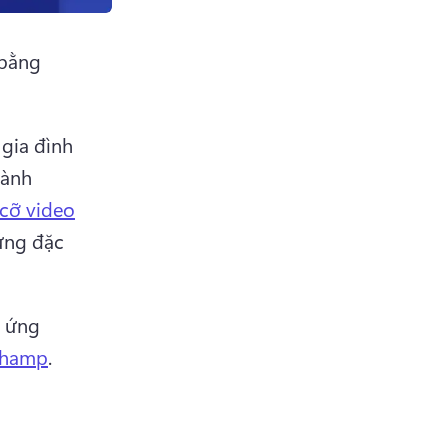
bằng 
gia đình 
ành 
 cỡ video
ứng đặc 
 ứng 
champ
. 