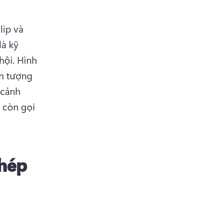
ip và 
à kỹ 
ội. Hình 
n tượng 
cảnh 
 còn gọi 
ghép