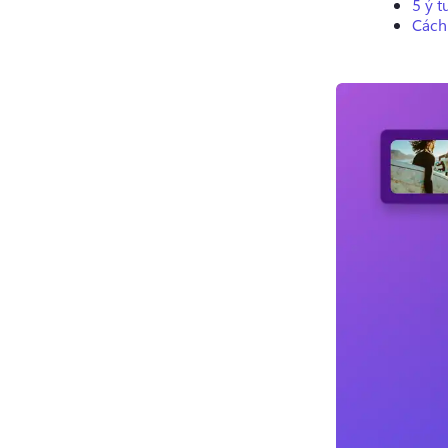
5 ý 
Cách