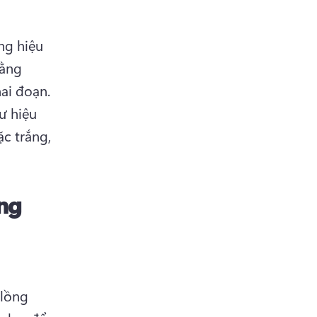
g hiệu 
ằng 
cách tăng hoặc giảm tốc độ của hiệu ứng chuyển đặt giữa hai đoạn. 
 hiệu 
 trắng, 
ng
lồng 