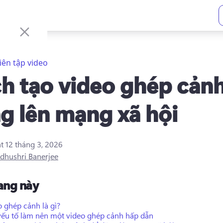
iên tập video
h tạo video ghép cản
g lên mạng xã hội
ật
12 tháng 3, 2026
dhushri Banerjee
rang này
 ghép cảnh là gì?
yếu tố làm nên một video ghép cảnh hấp dẫn