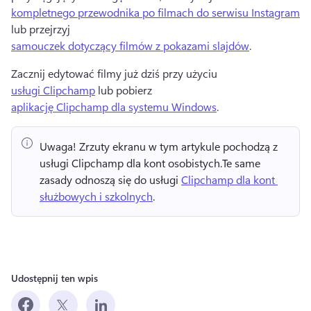
kompletnego przewodnika po filmach do serwisu Instagram
lub przejrzyj 
samouczek dotyczący filmów z pokazami slajdów
. 
Zacznij edytować filmy już dziś przy użyciu 
usługi Clipchamp
 lub pobierz 
aplikację Clipchamp dla systemu Windows
. 
Uwaga!
 Zrzuty ekranu w tym artykule pochodzą z 
usługi Clipchamp dla kont osobistych.
Te same 
zasady odnoszą się do usługi 
Clipchamp dla kont 
służbowych i szkolnych
. 
Udostępnij ten wpis