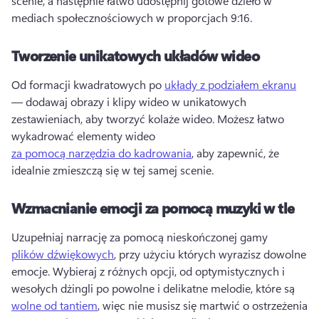
scenie, a następnie łatwo udostępnij gotowe dzieło w 
mediach społecznościowych w proporcjach 9:16. 
Tworzenie unikatowych układów wideo
Od formacji kwadratowych po 
układy z podziałem ekranu
— dodawaj obrazy i klipy wideo w unikatowych 
zestawieniach, aby tworzyć kolaże wideo. 
Możesz łatwo 
wykadrować elementy wideo 
za pomocą narzędzia do kadrowania
, aby zapewnić, że 
idealnie zmieszczą się w tej samej scenie. 
Wzmacnianie emocji za pomocą muzyki w tle
Uzupełniaj narrację za pomocą nieskończonej gamy 
plików dźwiękowych
, przy użyciu których wyrazisz dowolne 
emocje. 
Wybieraj z różnych opcji, od optymistycznych i 
wesołych dżingli po powolne i delikatne melodie, które są 
wolne od tantiem
, więc nie musisz się martwić o ostrzeżenia 