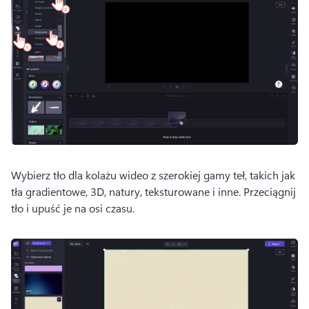
Wybierz tło dla kolażu wideo z szerokiej gamy teł, takich jak 
tła gradientowe, 3D, natury, teksturowane i inne. 
Przeciągnij 
tło i upuść je na osi czasu. 