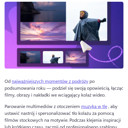
Od 
najważniejszych momentów z podróży
 po 
podsumowania roku — podziel się swoją opowieścią, łącząc 
filmy, obrazy i nakładki we wciągający kolaż wideo. 
Parowanie multimediów z otoczeniem 
muzyka w tle
 , aby 
ustawić nastrój i spersonalizować tło kolażu za pomocą 
filmów stockowych na motywie. 
Podczas klejenia inspiracji 
lub krótkiego czasu, zacznij od profesjonalnego szablonu 