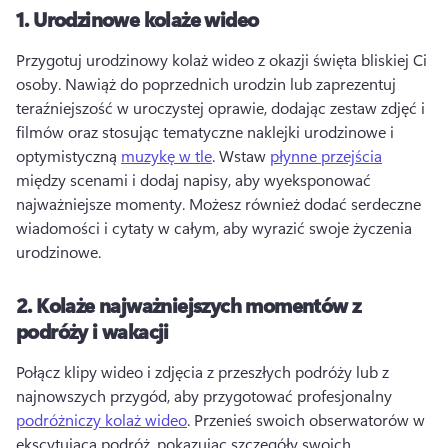
1.
Urodzinowe kolaże wideo
Przygotuj urodzinowy kolaż wideo z okazji święta bliskiej Ci 
osoby. 
Nawiąż do poprzednich urodzin lub zaprezentuj 
teraźniejszość w uroczystej oprawie, dodając zestaw zdjęć i 
filmów oraz stosując tematyczne naklejki urodzinowe i 
optymistyczną 
muzykę w tle
. 
Wstaw 
płynne przejścia
między scenami i dodaj napisy, aby wyeksponować 
najważniejsze momenty. 
Możesz również dodać serdeczne 
wiadomości i cytaty w całym, aby wyrazić swoje życzenia 
urodzinowe. 
2.
Kolaże najważniejszych momentów z
podróży i wakacji
Połącz klipy wideo i zdjęcia z przeszłych podróży lub z 
najnowszych przygód, aby przygotować profesjonalny 
podróżniczy kolaż wideo
. 
Przenieś swoich obserwatorów w 
ekscytującą podróż, pokazując szczegóły swoich 