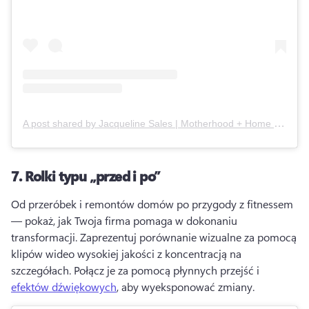
A post shared by
Jacqueline Sales | Motherhood + Home
(
(@_jac
7.
Rolki typu „przed i po”
Od przeróbek i remontów domów po przygody z fitnessem 
— pokaż, jak Twoja firma pomaga w dokonaniu 
transformacji. 
Zaprezentuj porównanie wizualne za pomocą 
klipów wideo wysokiej jakości z koncentracją na 
szczegółach. 
Połącz je za pomocą płynnych przejść i 
efektów dźwiękowych
, aby wyeksponować zmiany. 