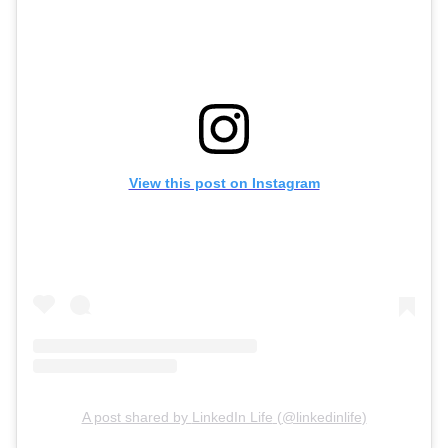
View this post on Instagram
A post shared by
LinkedIn Life
(
@linkedinlife
)