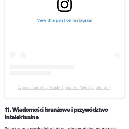
View this post on Instagram
A post shared by
Rusly Tjohnardi
(
@ruslytjohnardi
)
11.
Wiadomości branżowe i przywództwo
intelektualne
Pokaż swoją markę jako lidera, udostępniając najnowsze 