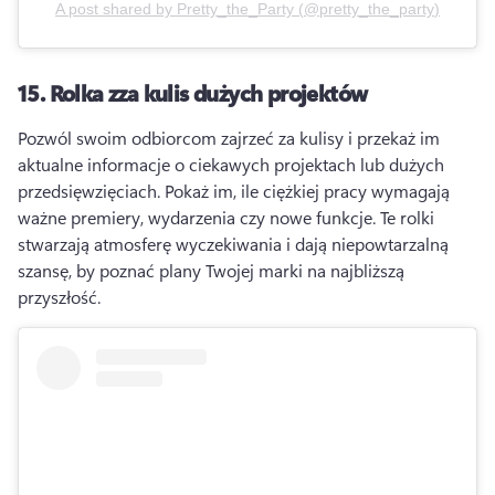
A post shared by
Pretty_the_Party
(
@pretty_the_party
)
15.
Rolka zza kulis dużych projektów
Pozwól swoim odbiorcom zajrzeć za kulisy i przekaż im 
aktualne informacje o ciekawych projektach lub dużych 
przedsięwzięciach. 
Pokaż im, ile ciężkiej pracy wymagają 
ważne premiery, wydarzenia czy nowe funkcje. 
Te rolki 
stwarzają atmosferę wyczekiwania i dają niepowtarzalną 
szansę, by poznać plany Twojej marki na najbliższą 
przyszłość.